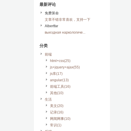
最新评论
免费算命
文章不错非常喜欢，支持一下
Albertfar
выездная наркологиче...
分类
前端
html+css(25)
js+jquery+ajax(55)
js库(17)
angular(13)
前端工具(16)
其他(10)
生活
美文(20)
记录(16)
网闻网事(10)
常识(1)