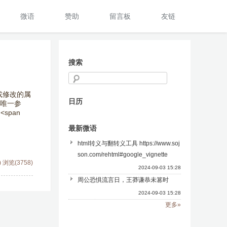
微语
赞助
留言板
友链
搜索
定义或修改的属
日历
受唯一参
<span
最新微语
html转义与翻转义工具 https://www.soj
son.com/rehtml#google_vignette
)
浏览(3758)
2024-09-03 15:28
周公恐惧流言日，王莽谦恭未篡时
2024-09-03 15:28
更多»