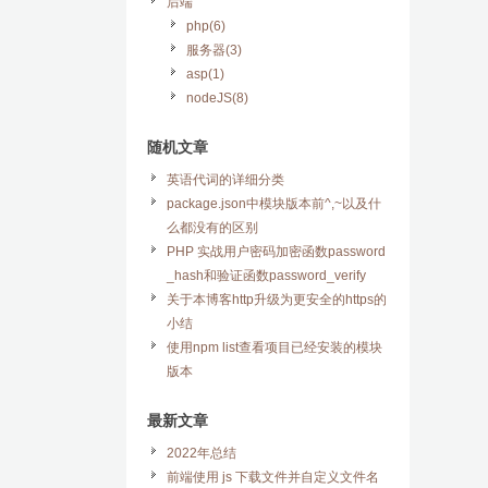
后端
php(6)
服务器(3)
asp(1)
nodeJS(8)
随机文章
英语代词的详细分类
package.json中模块版本前^,~以及什
么都没有的区别
PHP 实战用户密码加密函数password
_hash和验证函数password_verify
关于本博客http升级为更安全的https的
小结
使用npm list查看项目已经安装的模块
版本
最新文章
2022年总结
前端使用 js 下载文件并自定义文件名