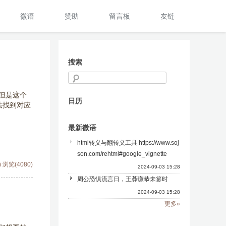
微语
赞助
留言板
友链
搜索
但是这个
日历
法找到对应
最新微语
html转义与翻转义工具 https://www.soj
son.com/rehtml#google_vignette
)
浏览(4080)
2024-09-03 15:28
周公恐惧流言日，王莽谦恭未篡时
2024-09-03 15:28
更多»