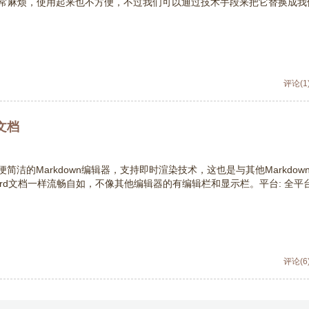
较老，排版非常麻烦，使用起来也不方便，不过我们可以通过技术手段来把它替换成
评论(1
写文档
一款轻便简洁的Markdown编辑器，支持即时渲染技术，这也是与其他Markdo
Word文档一样流畅自如，不像其他编辑器的有编辑栏和显示栏。平台: 全平
评论(6