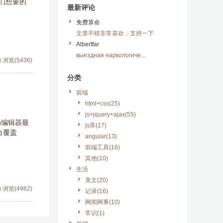
我们想要的
最新评论
免费算命
文章不错非常喜欢，支持一下
Albertfar
выездная наркологиче...
)
浏览(5436)
分类
前端
html+css(25)
js+jquery+ajax(55)
wn编辑器最
js库(17)
台覆盖
angular(13)
前端工具(16)
其他(10)
生活
美文(20)
)
浏览(4962)
记录(16)
网闻网事(10)
常识(1)