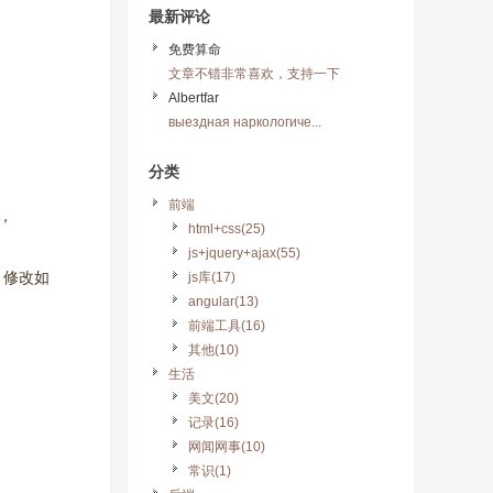
最新评论
免费算命
文章不错非常喜欢，支持一下
Albertfar
выездная наркологиче...
分类
前端
l，
html+css(25)
js+jquery+ajax(55)
t，修改如
js库(17)
angular(13)
前端工具(16)
其他(10)
生活
美文(20)
记录(16)
网闻网事(10)
常识(1)