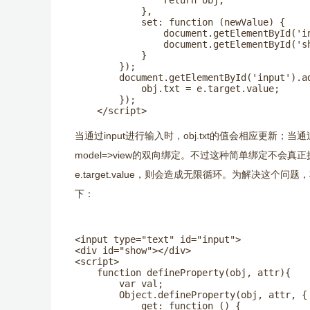
                return obj;

            },

            set: function (newValue) {

                document.getElementById('in
                document.getElementById('sh
            }

        });

        document.getElementById('input').ad
            obj.txt = e.target.value;

        });

    </script>
当通过input进行输入时，obj.txt的值会相应更新；当通过控
model=>view的双向绑定。不过这种简单绑定不会真正执行obj.t
e.target.value，则会造成无限循环。为解决这个问题，将O
下：
<input type="text" id="input">

<div id="show"></div>

<script>

    function defineProperty(obj, attr){

        var val;

        Object.defineProperty(obj, attr, {

            get: function () {
