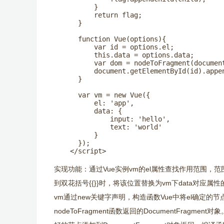
          }

          return flag;

      }

      function Vue(options){

          var id = options.el;

          this.data = options.data;

          var dom = nodeToFragment(document
          document.getElementById(id).appen
      }

      var vm = new Vue({

          el: 'app',

          data: {

              input: 'hello',

              text: 'world'

          }

      });

    </script>
实现功能：通过Vue实例vm的el属性查找作用范围，范围内i
到双花括号{{}}时，将该位置替换为vm下data对应属性
vm通过new关键字声明，构造函数Vue中将el确定的节点
nodeToFragment函数返回的DocumentFragme