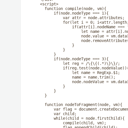
    <script>

      function compile(node, vm){

          if(node.nodeType === 1){

              var attr = node.attributes;

              for(let i = 0; i<attr.length;
                  if(attr[i].nodeName === '
                      let name = attr[i].no
                      node.value = vm.data[
                      node.removeAttribute(
                  }

              }

          }

          if(node.nodeType === 3){

              let reg = /\{\{(.*)\}\}/;

              if(reg.test(node.nodeValue)){
                  let name = RegExp.$1;

                  name = name.trim();

                  node.nodeValue = vm.data[
              }

          }

      }

      function nodeToFragment(node, vm){

          var flag = document.createDocumen
          var child;

          while(child = node.firstChild){

              compile(child, vm);

              flag.appendChild(child);
