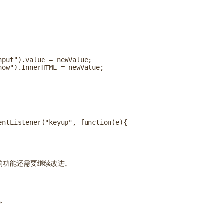
put").value = newValue;

ow").innerHTML = newValue;

ntListener("keyup", function(e){

e的功能还需要继续改进。

