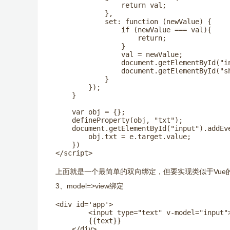
                return val;

            },

            set: function (newValue) {

                if (newValue === val){

                    return;

                }

                val = newValue;

                document.getElementById("in
                document.getElementById("sh
            }

        });

    }

    var obj = {};

    defineProperty(obj, "txt");

    document.getElementById("input").addEve
        obj.txt = e.target.value;

    })

</script>
上面就是一个最简单的双向绑定，但要实现类似于Vu
3、model=>view绑定
<div id='app'>

        <input type="text" v-model="input">
        {{text}}

    </div>
