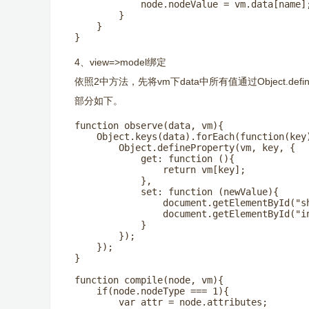
            node.nodeValue = vm.data[name];
        }

    }

}
4、view=>model绑定
依照2中方法，先将vm下data中所有值通过Object.defi
部分如下。
function observe(data, vm){

    Object.keys(data).forEach(function(key)
        Object.defineProperty(vm, key, {

            get: function (){

                return vm[key];

            },

            set: function (newValue){

                document.getElementById("sh
                document.getElementById("in
            }

        });

    });

}

function compile(node, vm){

    if(node.nodeType === 1){

        var attr = node.attributes;
