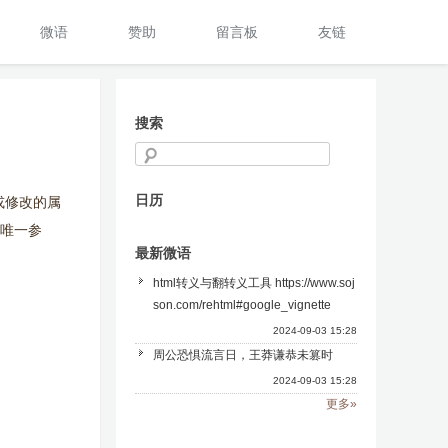
微语
赞助
留言板
友链
搜索
日历
定义或修改的属
受唯一参
最新微语
html转义与翻转义工具 https://www.soj
son.com/rehtml#google_vignette
2024-09-03 15:28
周公恐惧流言日，王莽谦恭未篡时
2024-09-03 15:28
更多»