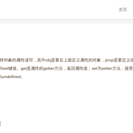
首页
, descriptor)劫持对象的属性读写，其中obj是要在上面定义属性的对象，prop是要
和set键值。get是属性的getter方法，返回属性值；set为setter方法，接
defined。

