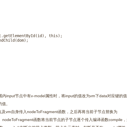
.getElementById(id), this);

dChild(dom);

nput节点中有v-model属性时，将input的值改为vm下data对应键的
的值。
及vm自身传入nodeToFragment函数，之后再将当前子节点替换为
nt对象。nodeToFragment函数将当前节点的子节点逐个传入编译函数compil