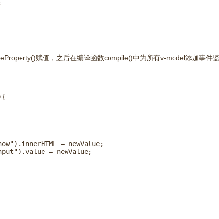


neProperty()赋值，之后在编译函数compile()中为所有v-model添加事
{

ow").innerHTML = newValue;

put").value = newValue;
