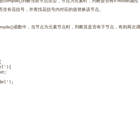
函数compile()判断当前节点类型，节点为元素时，判断是否有v-model属
判断是否含有花括号，并查找花括号内对应的值替换该节点。
mpile()函数中，当节点为元素节点时，判断其是否有子节点，有则再次调用c


l'){

e;

el');
