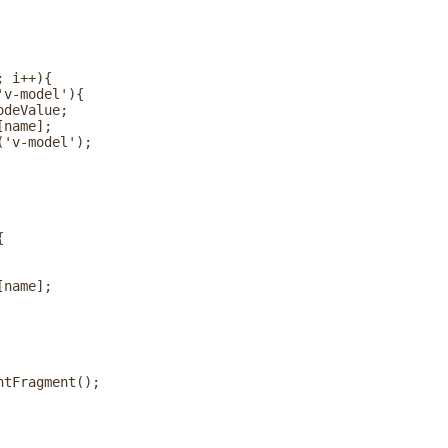
 i++){

v-model'){

deValue;

name];

'v-model');



name];

tFragment();
