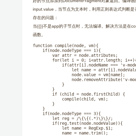
好的节点添加到DocumentFragment对象返回。编译
input.value，当节点为文本时，利用正则表达式
存在的问题：
当{{}}不是app的子节点时，无法编译。解决方法是在co
函数。
function compile(node, vm){

    if(node.nodeType === 1){

        var attr = node.attributes;

        for(let i = 0; i<attr.length; i++){
            if(attr[i].nodeName === 'v-mode
                let name = attr[i].nodeValu
                node.value = vm[name];

                node.removeAttribute('v-mod
            }

        }

        if (child = node.firstChild) {

            compile(child, vm);

        }

    }

    if(node.nodeType === 3){

        let reg = /\{\{(.*)\}\}/;

        if(reg.test(node.nodeValue)){

            let name = RegExp.$1;

            name = name.trim();
