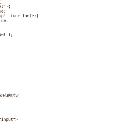


l'){

e;

p', function(e){

ue;



el');

odel的绑定

input">
