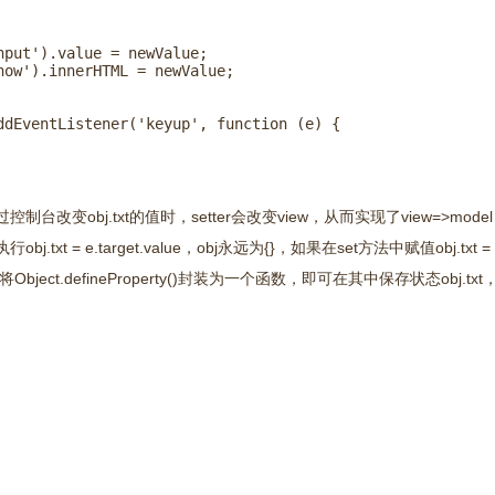
put').value = newValue;

ow').innerHTML = newValue;

dEventListener('keyup', function (e) {

制台改变obj.txt的值时，setter会改变view，从而实现了view=>mode
xt = e.target.value，obj永远为{}，如果在set方法中赋值obj.txt =
bject.defineProperty()封装为一个函数，即可在其中保存状态obj.tx