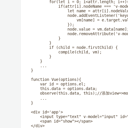
        for(let i = 0; i<attr.length; i++){
            if(attr[i].nodeName === 'v-mode
                let name = attr[i].nodeValu
                node.addEventListener('keyu
                    vm[name] = e.target.val
                });

                node.value = vm.data[name];
                node.removeAttribute('v-mod
            }

        }

        if (child = node.firstChild) {

            compile(child, vm);

        }

    }

    ...

}

function Vue(options){

    var id = options.el;

    this.data = options.data;

    observe(this.data, this);//添加view=>m
    ...

}

<div id='app'>

    <input type="text" v-model="input" id="
    <span id="show"></span>

</div>