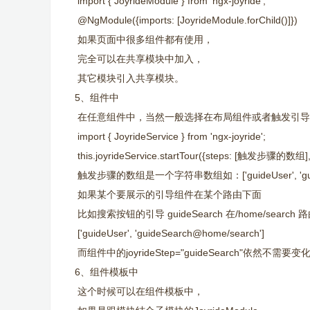
import { JoyrideModule } from 'ngx-joyride';
@NgModule({imports: [JoyrideModule.forChild()]})
如果页面中很多组件都有使用，
完全可以在共享模块中加入，
其它模块引入共享模块。
5、组件中
在任意组件中，当然一般选择在布局组件或者触发引导
import { JoyrideService } from 'ngx-joyride';
this.joyrideService.startTour({steps: [触发步骤的数组]
触发步骤的数组是一个字符串数组如：['guideUser', 'guid
如果某个要展示的引导组件在某个路由下面
比如搜索按钮的引导 guideSearch 在/home/sear
['guideUser', 'guideSearch@home/search']
而组件中的joyrideStep="guideSearch"依然不需要变化
6、组件模板中
这个时候可以在组件模板中，