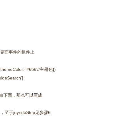
界面事件的组件上
,themeColor: '#666'//主题色})
eSearch']
ch 路由下面，那么可以写成
，至于joyrideStep见步骤6