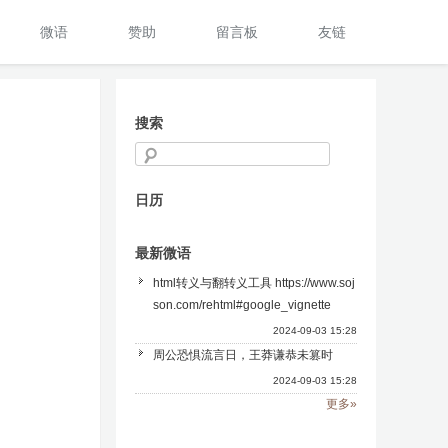
微语
赞助
留言板
友链
搜索
日历
最新微语
html转义与翻转义工具 https://www.soj
son.com/rehtml#google_vignette
2024-09-03 15:28
周公恐惧流言日，王莽谦恭未篡时
2024-09-03 15:28
更多»