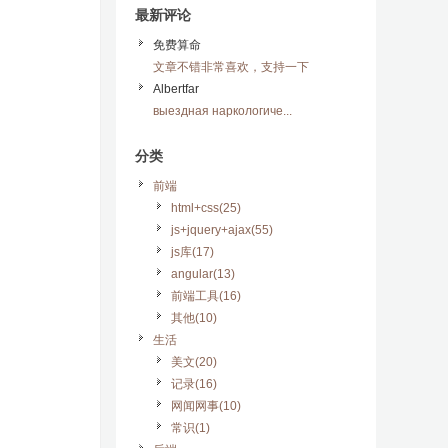
最新评论
免费算命
文章不错非常喜欢，支持一下
Albertfar
выездная наркологиче...
分类
前端
html+css(25)
js+jquery+ajax(55)
js库(17)
angular(13)
前端工具(16)
其他(10)
生活
美文(20)
记录(16)
网闻网事(10)
常识(1)