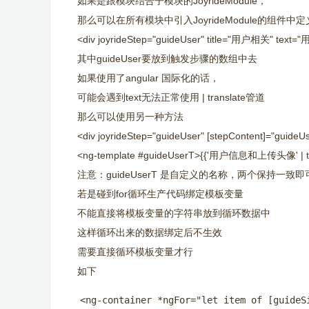
如果是跟模块结合子模块的JoyrideModule，
那么可以在所有模块中引入JoyrideModule的组件
<div joyrideStep="guideUser" title="用户相关" t
其中guideUser要放到触发步骤的数组中去
如果使用了angular 国际化的话，
可能会遇到text无法正常使用 | translate管道
那么可以使用另一种方法
<div joyrideStep="guideUser" [stepContent]="guideU
<ng-template #guideUserT>{{'用户信息和上传头像' | tran
注意：guideUserT 是自定义的名称，两个保持一致即
若是碰到for循环生产代码绑定模板变量
不能直接将模板变量的字符串放到循环数据中
这样循环出来的数据绑定后不生效
需要直接循环模板变量才行
如下
 <ng-container *ngFor="let item of [guideS