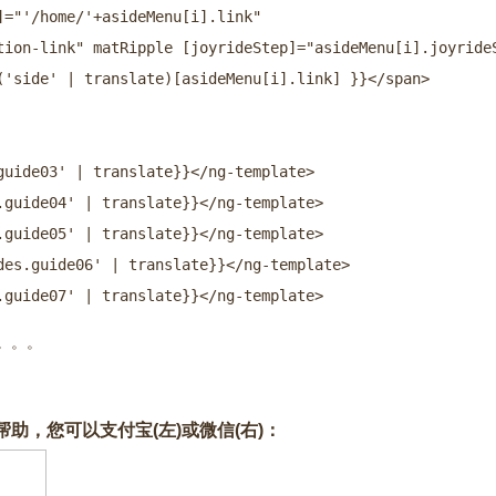
="'/home/'+asideMenu[i].link"

tion-link" matRipple [joyrideStep]="asideMenu[i].joyrideS
('side' | translate)[asideMenu[i].link] }}</span>

uide03' | translate}}</ng-template>

guide04' | translate}}</ng-template>

guide05' | translate}}</ng-template>

es.guide06' | translate}}</ng-template>

.guide07' | translate}}</ng-template>
了。。。
助，您可以支付宝(左)或微信(右)：