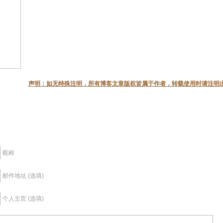
声明：如无特殊注明，所有博客文章版权皆属于作者，转载使用时请注明
昵称
邮件地址 (选填)
个人主页 (选填)