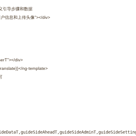
中定义引导步骤和数据
ext="用户信息和上传头像"></div>
serT"></div>
slate}}</ng-template>
可
ideDataT,guideSideAheadT,guideSideAdminT,guideSideSetting