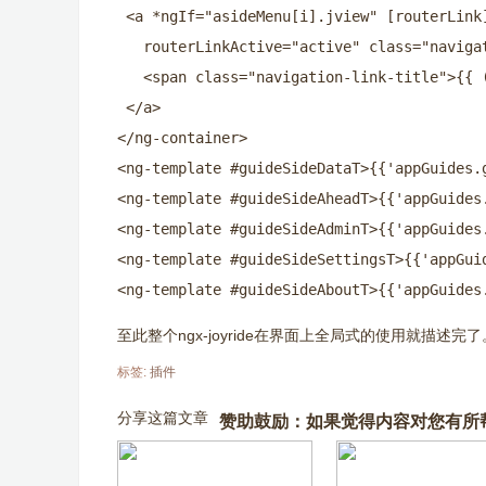
 <a *ngIf="asideMenu[i].jview" [routerLink]
   routerLinkActive="active" class="naviga
   <span class="navigation-link-title">{{ 
 </a>

</ng-container>

<ng-template #guideSideDataT>{{'appGuides.g
<ng-template #guideSideAheadT>{{'appGuides.
<ng-template #guideSideAdminT>{{'appGuides.
<ng-template #guideSideSettingsT>{{'appGuid
<ng-template #guideSideAboutT>{{'appGuides
至此整个ngx-joyride在界面上全局式的使用就描述完
标签:
插件
分享这篇文章
赞助鼓励：如果觉得内容对您有所帮